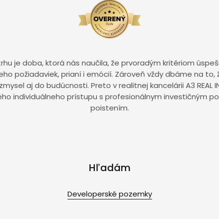
rhu je doba, ktorá nás naučila, že prvoradým kritériom úspešn
 jeho požiadaviek, prianí i emócií. Zároveň vždy dbáme na to,
ysel aj do budúcnosti. Preto v realitnej kancelárii A3 REA
ého individuálneho prístupu s profesionálnym investičným
poistením.
Hľadám
Developerské pozemky