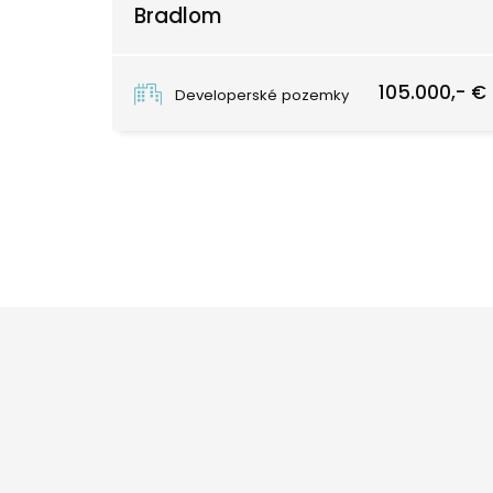
Bradlom
Brezová pod Bradlom
105.000,- €
Developerské pozemky