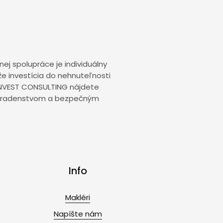
ej spolupráce je individuálny
 že investícia do nehnuteľnosti
L INVEST CONSULTING nájdete
 poradenstvom a bezpečným
Info
Makléri
Napíšte nám