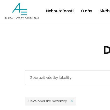
Nehnuteľnosti
O nás
Služb
D
Developerské pozemky