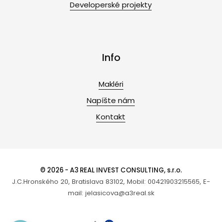
Developerské projekty
Info
Makléri
Napíšte nám
Kontakt
© 2026 - A3 REAL INVEST CONSULTING, s.r.o.
J.C.Hronského 20, Bratislava 83102, Mobil: 00421903215565, E-
mail: jelasicova@a3real.sk