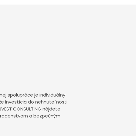
ej spolupráce je individuálny
 že investícia do nehnuteľnosti
L INVEST CONSULTING nájdete
 poradenstvom a bezpečným