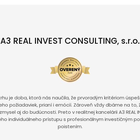
A3 REAL INVEST CONSULTING, s.r.o.
rhu je doba, ktorá nás naučila, že prvoradým kritériom úspešn
 jeho požiadaviek, prianí i emócií. Zároveň vždy dbáme na to,
ysel aj do budúcnosti. Preto v realitnej kancelárii A3 REA
ého individuálneho prístupu s profesionálnym investičným
poistením.