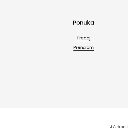
Ponuka
Predaj
Prenájom
J.C.Hrons