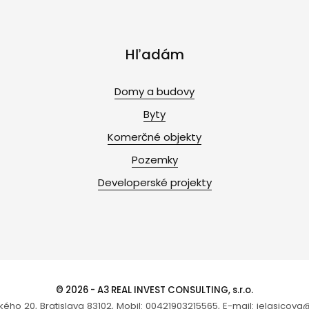
Hľadám
Domy a budovy
Byty
Komerčné objekty
Pozemky
Developerské projekty
© 2026 - A3 REAL INVEST CONSULTING, s.r.o.
kého 20, Bratislava 83102, Mobil: 00421903215565, E-mail: jelasicova