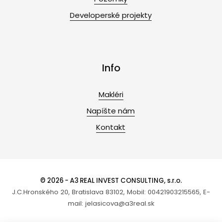
Developerské projekty
Info
Makléri
Napíšte nám
Kontakt
© 2026 - A3 REAL INVEST CONSULTING, s.r.o.
J.C.Hronského 20, Bratislava 83102, Mobil: 00421903215565, E-
mail: jelasicova@a3real.sk