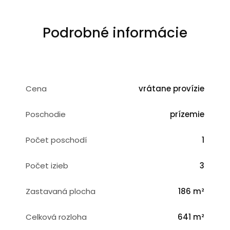
Podrobné informácie
Cena
vrátane provízie
Poschodie
prízemie
Počet poschodí
1
Počet izieb
3
Zastavaná plocha
186 m²
Celková rozloha
641 m²