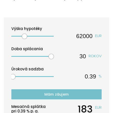
Výška hypotéky
EUR
Doba splácania
ROKOV
Úroková sadzba
%
Mám záujem
183
Mesačná splátka
EUR
pri
0.39
% p. a.