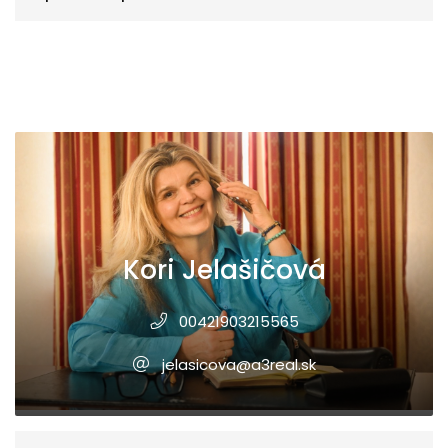
Kori Jelašičová
00421903215565
jelasicova@a3real.sk