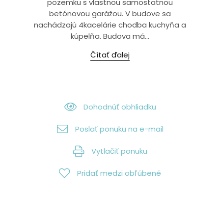
pozemku s vlastnou samostatnou
betónovou garážou. V budove sa
nachádzajú 4kacelárie chodba kuchyňa a
kúpelňa. Budova má...
Čítať ďalej
Dohodnúť obhliadku
Poslať ponuku na e-mail
Vytlačiť ponuku
Pridať medzi obľúbené