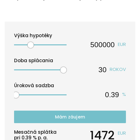
Výška hypotéky
EUR
Doba splácania
ROKOV
Úroková sadzba
%
Mám záujem
1472
Mesačná splátka
EUR
pri
0.39
% p. a.