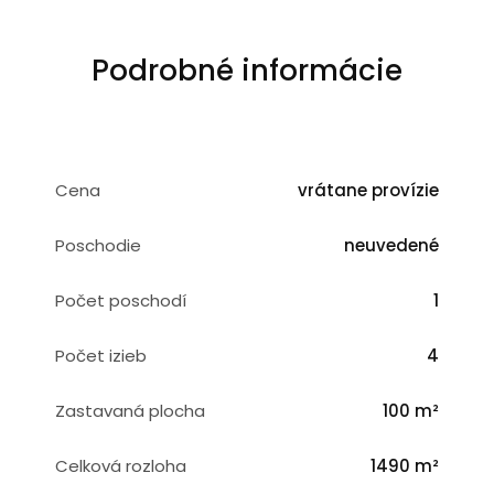
Podrobné informácie
Cena
vrátane provízie
Poschodie
neuvedené
Počet poschodí
1
Počet izieb
4
Zastavaná plocha
100 m²
Celková rozloha
1490 m²