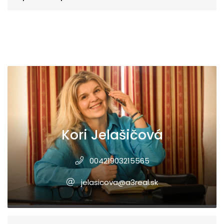
Kori Jelašičová
00421903215565
jelasicova@a3real.sk