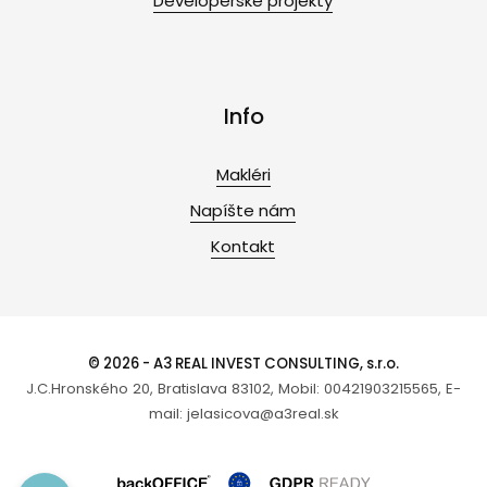
Developerské projekty
Info
Makléri
Napíšte nám
Kontakt
© 2026 - A3 REAL INVEST CONSULTING, s.r.o.
J.C.Hronského 20, Bratislava 83102, Mobil: 00421903215565, E-
mail: jelasicova@a3real.sk